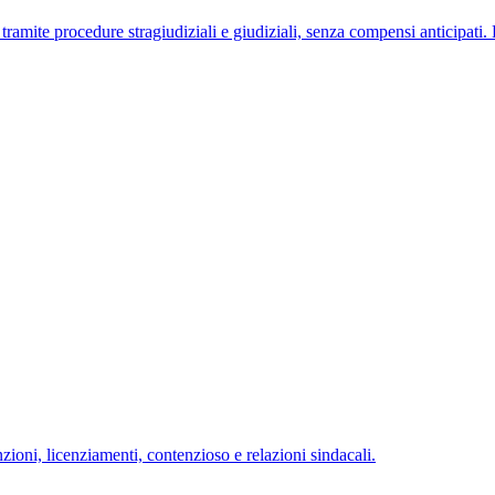
 tramite procedure stragiudiziali e giudiziali, senza compensi anticipati. 
ioni, licenziamenti, contenzioso e relazioni sindacali.