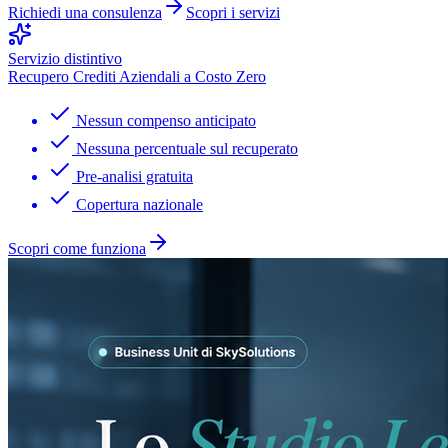
Richiedi una consulenza
Scopri i servizi
Servizio distintivo
Recupero Crediti Aziendali a Costo Zero
Nessun compenso anticipato
Nessuna percentuale sul recuperato
Pre-analisi gratuita
Copertura nazionale
Scopri come funziona